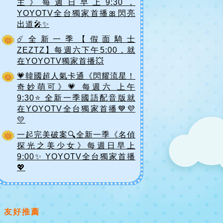
主》每週日早上9:30，
YOYOTV全台獨家首播🎀閃亮
出道🎤✨
☄️全新一季【假面騎士
ZEZTZ】每週六下午5:00，就
在YOYOTV獨家首播💥
💗韓國超人氣卡通《閃耀流星！
奇妙萌可》💗 每週六 上午
9:30⭐ 全新一季國語配音版就
在YOYOTV全台獨家首播💙💜
💛
一起完美破案🔍全新一季《名偵
探光之美少女》每週日早上
9:00✨ YOYOTV全台獨家首播
💖
友好推薦