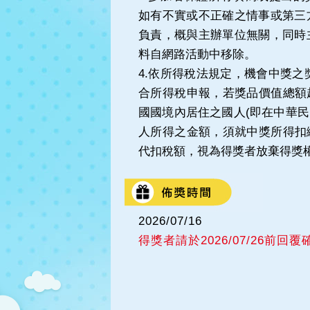
如有不實或不正確之情事或第三
負責，概與主辦單位無關，同時
料自網路活動中移除。
4.依所得稅法規定，機會中獎之獎
合所得稅申報，若獎品價值總額超過
國國境內居住之國人(即在中華民
人所得之金額，須就中獎所得扣
代扣稅額，視為得獎者放棄得獎
2026/07/16
得獎者請於
2026/07/26
前回覆