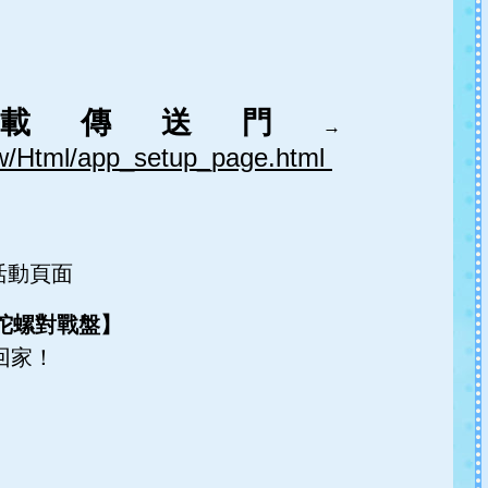
p下載傳送門
→
.tw/Html/app_setup_page.html
活動頁面
陀螺對戰盤】
回家！