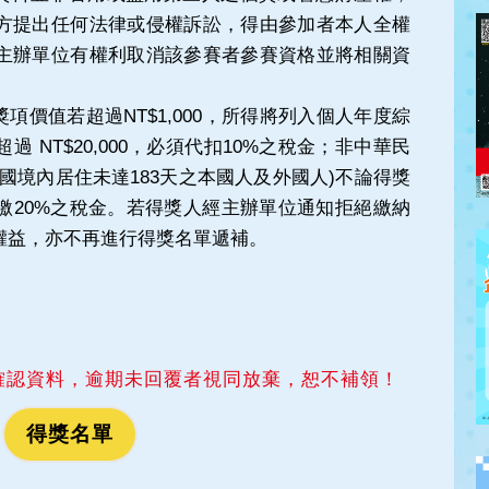
方提出任何法律或侵權訴訟，得由參加者本人全權
主辦單位有權利取消該參賽者參賽資格並將相關資
項價值若超過NT$1,000，所得將列入個人年度綜
 NT$20,000，必須代扣10%之稅金；非中華民
國境內居住未達183天之本國人及外國人)不論得獎
繳20%之稅金。若得獎人經主辦單位通知拒絕繳納
權益，亦不再進行得獎名單遞補。
確認資料，逾期未回覆者視同放棄，恕不補領！
得獎名單