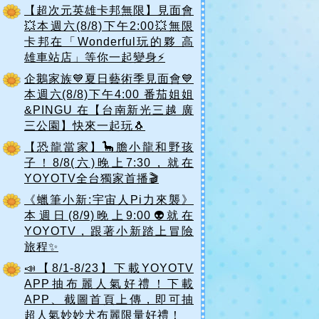
【超次元英雄卡邦無限】見面會
💥本週六(8/8)下午2:00💥無限
卡邦在「Wonderful玩的夥 高
雄車站店」等你一起變身⚡️
企鵝家族💙夏日藝術季見面會💙
本週六(8/8)下午4:00 番茄姐姐
&PINGU 在【台南新光三越 廣
三公園】快來一起玩🐧
【恐龍當家】🦕膽小龍和野孩
子！8/8(六)晚上7:30，就在
YOYOTV全台獨家首播🎬
《蠟筆小新:宇宙人Pi力來襲》
本週日(8/9)晚上9:00👽就在
YOYOTV，跟著小新踏上冒險
旅程✨
📣【8/1-8/23】下載YOYOTV
APP抽布麗人氣好禮！下載
APP、截圖首頁上傳，即可抽
超人氣妙妙犬布麗限量好禮！