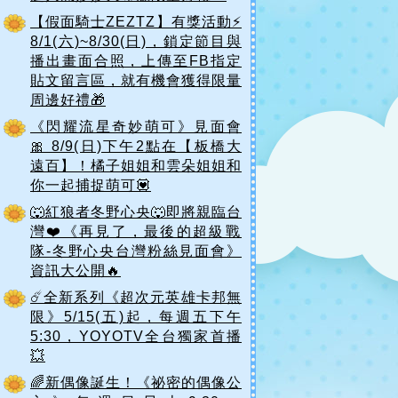
【假面騎士ZEZTZ】有獎活動⚡
8/1(六)~8/30(日)，鎖定節目與
播出畫面合照，上傳至FB指定
貼文留言區，就有機會獲得限量
周邊好禮🎁
《閃耀流星奇妙萌可》見面會
🎀 8/9(日)下午2點在【板橋大
遠百】！橘子姐姐和雲朵姐姐和
你一起捕捉萌可💟
🐺紅狼者冬野心央🐺即將親臨台
灣❤️《再見了，最後的超級戰
隊-冬野心央台灣粉絲見面會》
資訊大公開🔥
☄️全新系列《超次元英雄卡邦無
限》5/15(五)起，每週五下午
5:30，YOYOTV全台獨家首播
💥
🌈新偶像誕生！《祕密的偶像公