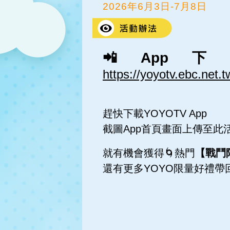
2026年6月3日-7月8日
📲Ap
https://yoyotv.ebc.net
趕快下載YOYOTV App
截圖App首頁畫面上傳至此
就有機會獲得🌀熱門
【戰鬥
還有更多YOYO限量好禮帶