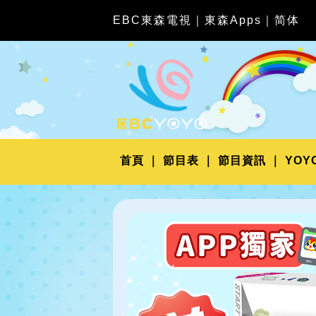
EBC東森電視
｜
東森Apps
｜
简体
首頁
節目表
節目資訊
YOY