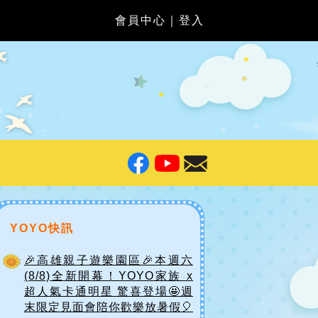
會員中心
｜
登入
YOYO快訊
🎉高雄親子遊樂園區🎉本週六
(8/8)全新開幕！YOYO家族 x
超人氣卡通明星 驚喜登場🤩週
末限定見面會陪你歡樂放暑假🎈