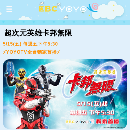
超次元英雄卡邦無限
5/15(五) 每週五下午5:30
⚡YOYOTV全台獨家首播⚡